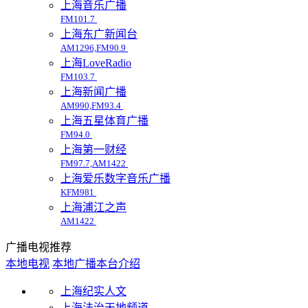
上海音乐广播
FM101.7
上海东广新闻台
AM1296,FM90.9
上海LoveRadio
FM103.7
上海新闻广播
AM990,FM93.4
上海五星体育广播
FM94.0
上海第一财经
FM97.7,AM1422
上海爱乐数字音乐广播
KFM981
上海浦江之声
AM1422
广播电视推荐
本地电视
本地广播
本台介绍
上海纪实人文
上海法治天地频道