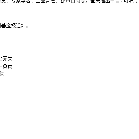
府要员、专家学者、企业高管、都市白领等。全天播出节目20小
国基金报道》。
站无关
站负责
删除