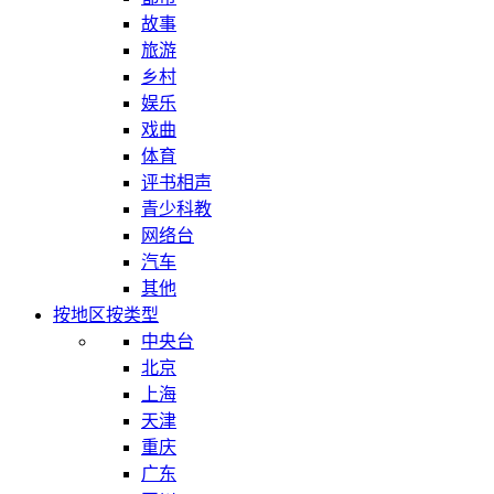
故事
旅游
乡村
娱乐
戏曲
体育
评书相声
青少科教
网络台
汽车
其他
按地区
按类型
中央台
北京
上海
天津
重庆
广东