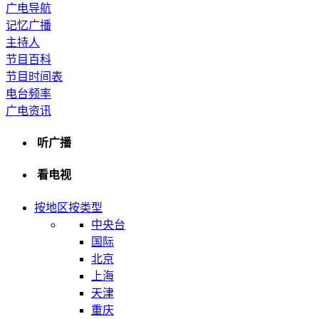
广电导航
记忆广播
主持人
节目百科
节目时间表
电台频率
广电资讯
听广播
看电视
按地区
按类型
中央台
国际
北京
上海
天津
重庆