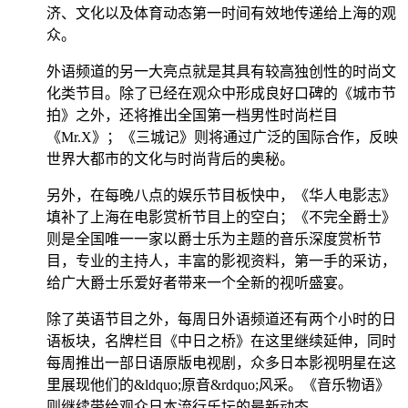
济、文化以及体育动态第一时间有效地传递给上海的观
众。
外语频道的另一大亮点就是其具有较高独创性的时尚文
化类节目。除了已经在观众中形成良好口碑的《城市节
拍》之外，还将推出全国第一档男性时尚栏目
《Mr.X》；《三城记》则将通过广泛的国际合作，反映
世界大都市的文化与时尚背后的奥秘。
另外，在每晚八点的娱乐节目板快中，《华人电影志》
填补了上海在电影赏析节目上的空白；《不完全爵士》
则是全国唯一一家以爵士乐为主题的音乐深度赏析节
目，专业的主持人，丰富的影视资料，第一手的采访，
给广大爵士乐爱好者带来一个全新的视听盛宴。
除了英语节目之外，每周日外语频道还有两个小时的日
语板块，名牌栏目《中日之桥》在这里继续延伸，同时
每周推出一部日语原版电视剧，众多日本影视明星在这
里展现他们的&ldquo;原音&rdquo;风采。《音乐物语》
则继续带给观众日本流行乐坛的最新动态。