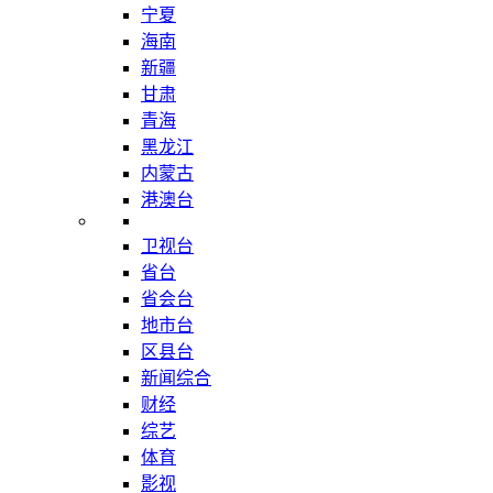
宁夏
海南
新疆
甘肃
青海
黑龙江
内蒙古
港澳台
卫视台
省台
省会台
地市台
区县台
新闻综合
财经
综艺
体育
影视