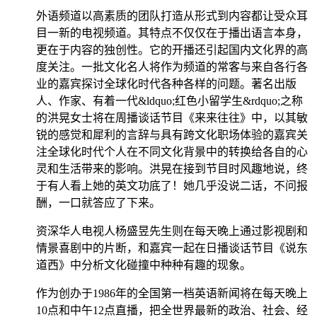
外语频道以高素质的团队打造从形式到内容都让受众耳
目一新的电视频道。其特点不仅仅在于播出语言本身，
更在于内容的独创性。它的开播还引起国内文化界的高
度关注。一批文化名人将作为频道的常客与来自各行各
业的嘉宾探讨全球化时代各种各样的问题。著名出版
人、作家、有着一代&ldquo;红色小留学生&rdquo;之称
的洪晃女士将在周播谈话节目《来来往往》中，以其敏
锐的感觉和犀利的言辞与具有跨文化职场体验的嘉宾关
注全球化时代个人在不同文化背景中的转换给各自的心
灵和生活带来的影响。洪晃在接到节目时风趣地说，终
于有人看上她的英文功底了！她几乎没说二话，不问报
酬，一口就答应了下来。
资深华人电视人杨盛昱先生则在每天晚上通过影视剧和
情景喜剧中的片断，和嘉宾一起在日播谈话节目《说东
道西》中分析文化碰撞中种种有趣的现象。
作为创办于1986年的全国第一档英语新闻将在每天晚上
10点和中午12点直播，把全世界最新的政治、社会、经