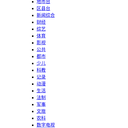
地市台
区县台
新闻综合
财经
综艺
体育
影视
公共
都市
少儿
科教
记录
动漫
生活
法制
军事
文旅
农科
数字电视