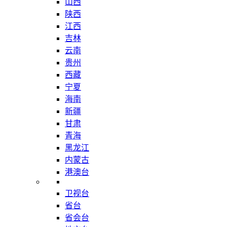
山西
陕西
江西
吉林
云南
贵州
西藏
宁夏
海南
新疆
甘肃
青海
黑龙江
内蒙古
港澳台
卫视台
省台
省会台