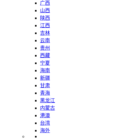
广西
山西
陕西
江西
吉林
云南
贵州
西藏
宁夏
海南
新疆
甘肃
青海
黑龙江
内蒙古
港澳
台湾
海外