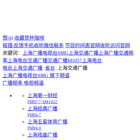
赞(4)
收藏
赏杯咖啡
报错/反馈
手机收听
微信联系
节目时间表
官网收听
访问官网
关键词：
上海广播电视台SMG
上海交通广播
上海广播交通频
率
上海电台交通广播
交通广播
M1057
上海电台
电台
上海
交通广播
省台
上海交通广播
上海广播电视台SMG 旗下频道
广播频率
电视频道
上海第一财经
FM97.7,AM1422
上海经典广播
FM94.7
上海五星体育广播
FM94.0
上海戏曲广播