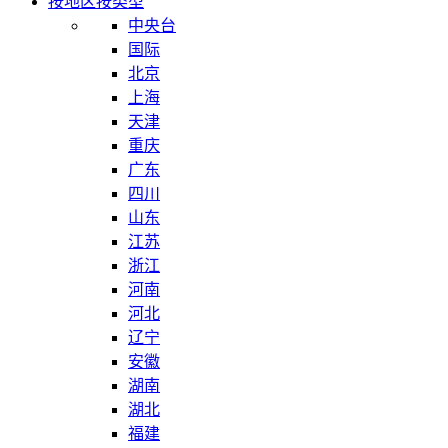
按地区
按类型
中央台
国际
北京
上海
天津
重庆
广东
四川
山东
江苏
浙江
河南
河北
辽宁
安徽
湖南
湖北
福建