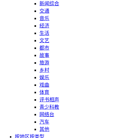
新闻综合
交通
音乐
经济
生活
文艺
都市
故事
旅游
乡村
娱乐
戏曲
体育
评书相声
青少科教
网络台
汽车
其他
按地区
按类型