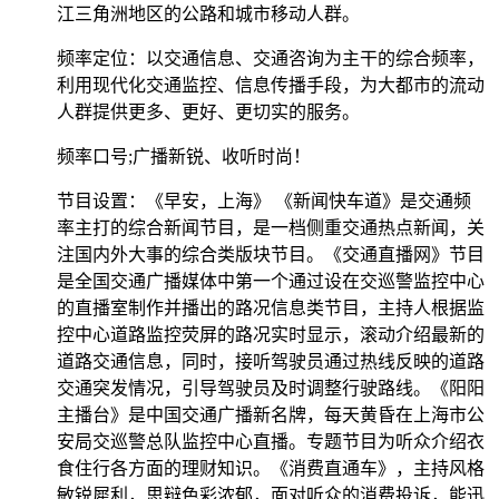
江三角洲地区的公路和城市移动人群。
频率定位：以交通信息、交通咨询为主干的综合频率，
利用现代化交通监控、信息传播手段，为大都市的流动
人群提供更多、更好、更切实的服务。
频率口号;广播新锐、收听时尚！
节目设置：《早安，上海》 《新闻快车道》是交通频
率主打的综合新闻节目，是一档侧重交通热点新闻，关
注国内外大事的综合类版块节目。《交通直播网》节目
是全国交通广播媒体中第一个通过设在交巡警监控中心
的直播室制作并播出的路况信息类节目，主持人根据监
控中心道路监控荧屏的路况实时显示，滚动介绍最新的
道路交通信息，同时，接听驾驶员通过热线反映的道路
交通突发情况，引导驾驶员及时调整行驶路线。《阳阳
主播台》是中国交通广播新名牌，每天黄昏在上海市公
安局交巡警总队监控中心直播。专题节目为听众介绍衣
食住行各方面的理财知识。《消费直通车》，主持风格
敏锐犀利，思辩色彩浓郁，面对听众的消费投诉，能迅