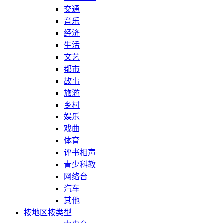
交通
音乐
经济
生活
文艺
都市
故事
旅游
乡村
娱乐
戏曲
体育
评书相声
青少科教
网络台
汽车
其他
按地区
按类型