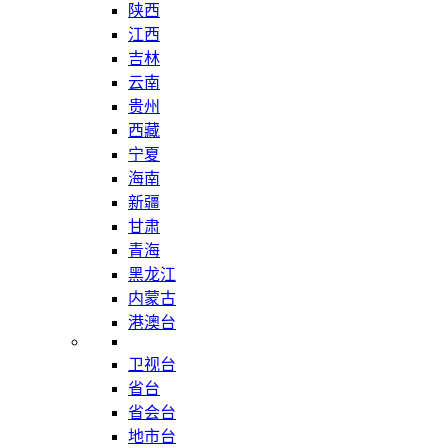
陕西
江西
吉林
云南
贵州
西藏
宁夏
海南
新疆
甘肃
青海
黑龙江
内蒙古
港澳台
卫视台
省台
省会台
地市台