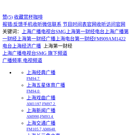
赞(5)
收藏
赏杯咖啡
报错/反馈
手机收听
微信联系
节目时间表
官网收听
访问官网
关键词：
上海广播电视台SMG
上海第一财经电台
上海广播第
一财经
上海第一财经广播
上海电台
第一财经
FM909
AM1422
电台
上海
经济广播
上海第一财经
上海广播电视台SMG 旗下频道
广播频率
电视频道
上海经典广播
FM94.7
上海五星体育广播
FM94.0
上海戏曲广播
AM1197,FM97.2
上海新闻广播
AM990,FM93.4
上海交通广播
FM105.7,AM648