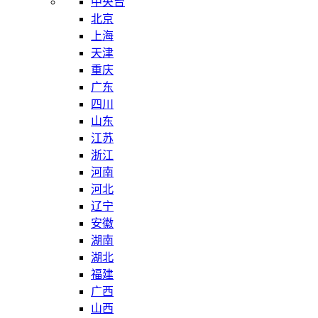
中央台
北京
上海
天津
重庆
广东
四川
山东
江苏
浙江
河南
河北
辽宁
安徽
湖南
湖北
福建
广西
山西