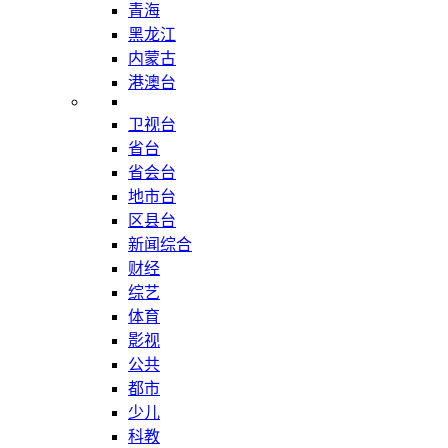
青海
黑龙江
内蒙古
港澳台
卫视台
省台
省会台
地市台
区县台
新闻综合
财经
综艺
体育
影视
公共
都市
少儿
科教