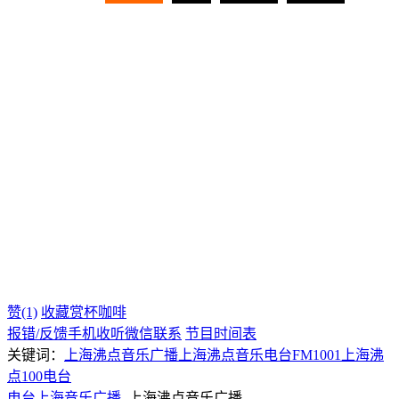
赞(1)
收藏
赏杯咖啡
报错/反馈
手机收听
微信联系
节目时间表
关键词：
上海沸点音乐广播
上海沸点音乐电台
FM1001
上海沸
点100电台
电台
上海
音乐广播
上海沸点音乐广播