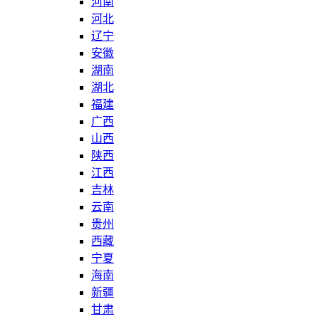
河南
河北
辽宁
安徽
湖南
湖北
福建
广西
山西
陕西
江西
吉林
云南
贵州
西藏
宁夏
海南
新疆
甘肃