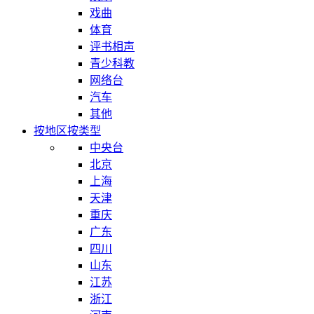
戏曲
体育
评书相声
青少科教
网络台
汽车
其他
按地区
按类型
中央台
北京
上海
天津
重庆
广东
四川
山东
江苏
浙江