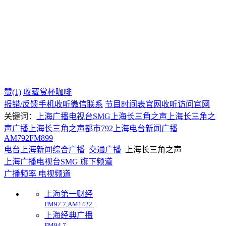
赞(1)
收藏
赏杯咖啡
报错/反馈
手机收听
微信联系
节目时间表
官网收听
访问官网
关键词：
上海广播电视台SMG
上海长三角之声
上海长三角之
声广播
上海长三角之声
都市792
上海电台
新闻广播
AM792
FM899
电台
上海
新闻综合广播
交通广播
上海长三角之声
上海广播电视台SMG 旗下频道
广播频率
电视频道
上海第一财经
FM97.7,AM1422
上海经典广播
FM94.7