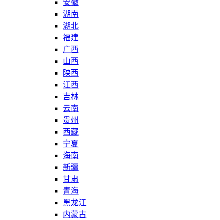
安徽
湖南
湖北
福建
广西
山西
陕西
江西
吉林
云南
贵州
西藏
宁夏
海南
新疆
甘肃
青海
黑龙江
内蒙古