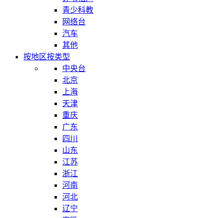
青少科教
网络台
汽车
其他
按地区
按类型
中央台
北京
上海
天津
重庆
广东
四川
山东
江苏
浙江
河南
河北
辽宁