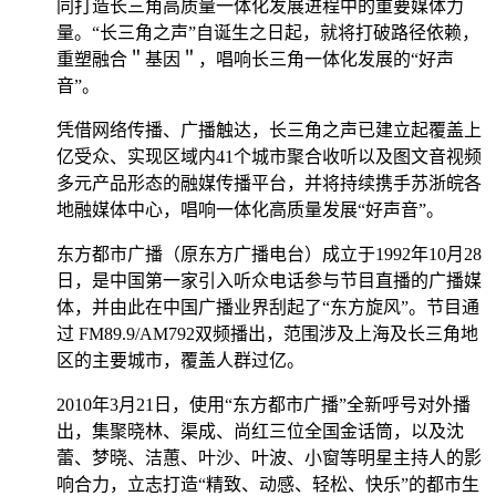
同打造长三角高质量一体化发展进程中的重要媒体力
量。“长三角之声”自诞生之日起，就将打破路径依赖，
重塑融合＂基因＂，唱响长三角一体化发展的“好声
音”。
凭借网络传播、广播触达，长三角之声已建立起覆盖上
亿受众、实现区域内41个城市聚合收听以及图文音视频
多元产品形态的融媒传播平台，并将持续携手苏浙皖各
地融媒体中心，唱响一体化高质量发展“好声音”。
东方都市广播（原东方广播电台）成立于1992年10月28
日，是中国第一家引入听众电话参与节目直播的广播媒
体，并由此在中国广播业界刮起了“东方旋风”。节目通
过 FM89.9/AM792双频播出，范围涉及上海及长三角地
区的主要城市，覆盖人群过亿。
2010年3月21日，使用“东方都市广播”全新呼号对外播
出，集聚晓林、渠成、尚红三位全国金话筒，以及沈
蕾、梦晓、洁蕙、叶沙、叶波、小窗等明星主持人的影
响合力，立志打造“精致、动感、轻松、快乐”的都市生