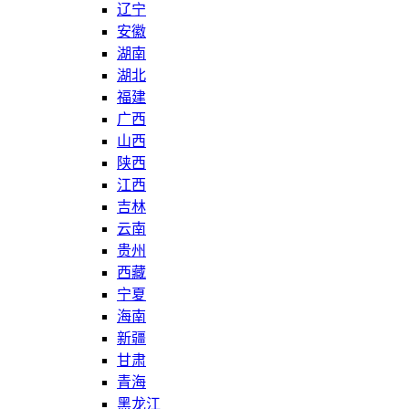
辽宁
安徽
湖南
湖北
福建
广西
山西
陕西
江西
吉林
云南
贵州
西藏
宁夏
海南
新疆
甘肃
青海
黑龙江