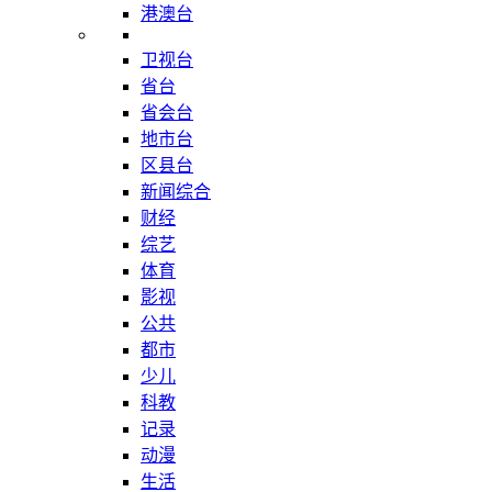
港澳台
卫视台
省台
省会台
地市台
区县台
新闻综合
财经
综艺
体育
影视
公共
都市
少儿
科教
记录
动漫
生活