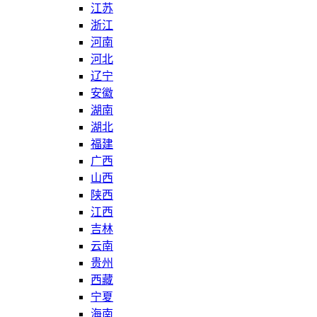
江苏
浙江
河南
河北
辽宁
安徽
湖南
湖北
福建
广西
山西
陕西
江西
吉林
云南
贵州
西藏
宁夏
海南