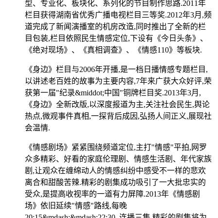
型、专业化、板块化、系列化的节目制作思路.2011年
栏目获得湖南省优秀广播电视栏目三等奖.2012年3月,频
道完成了新闻演播室的机房改造,同时推出了全新的栏
目包装,栏目依照民生情感定位,下设有《今日头条》、
《绝对现场》、《真相调查》、《情感110》等板块.
《身边》栏目与2006年开播,是一档日播情感专题栏目,
以讲述老百姓的故事为主要内容,7年来广获大众好评,荣
获第一届"纪录&middot;中国"铜牌栏目奖.2013年3月,
《身边》全新改版,以深度报道为主,关注社会民生,舆论
热点,微观事件真相,一探背后成因,弘扬人间正义,展现社
会温情.
《情感剧场》紧紧围绕频道定位,主打"情感"平拍,网罗
众多精彩、好看的家庭伦理剧、情感生活剧、年代家族
剧,让观众在缠绵动人的情感纠纷中感受不一样的悲欢
离合和甜酸苦辣.精彩的剧集成功吸引了一大批忠实的
受众,是提高收视率的一道有力屏障.2013年《情感剧
场》依旧延续"情感"路线,每晚
20:15&mdash;&mdash;22:30 连播三集,精彩的剧集将为