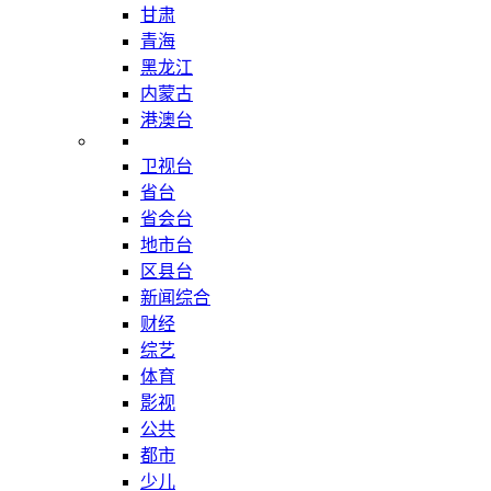
甘肃
青海
黑龙江
内蒙古
港澳台
卫视台
省台
省会台
地市台
区县台
新闻综合
财经
综艺
体育
影视
公共
都市
少儿