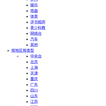
娱乐
戏曲
体育
评书相声
青少科教
网络台
汽车
其他
按地区
按类型
中央台
北京
上海
天津
重庆
广东
四川
山东
江苏