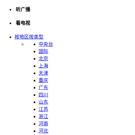
听广播
看电视
按地区
按类型
中央台
国际
北京
上海
天津
重庆
广东
四川
山东
江苏
浙江
河南
河北