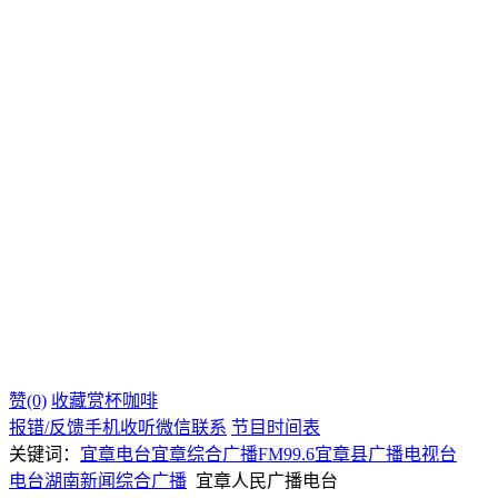
赞(0)
收藏
赏杯咖啡
报错/反馈
手机收听
微信联系
节目时间表
关键词：
宜章电台
宜章综合广播
FM99.6
宜章县广播电视台
电台
湖南
新闻综合广播
宜章人民广播电台