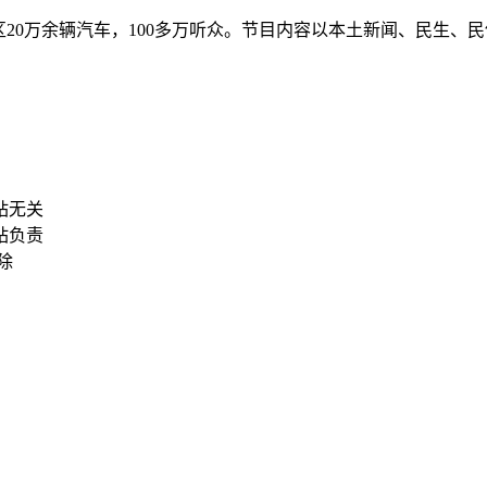
地区20万余辆汽车，100多万听众。节目内容以本土新闻、民生
站无关
站负责
删除