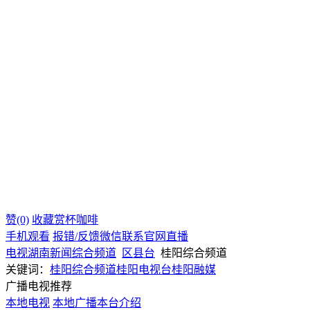
赞(0)
收藏
赏杯咖啡
手机观看
报错/反馈
微信联系
官网直播
电视
湖南
新闻综合频道
区县台
桂阳综合频道
关键词：
桂阳综合频道
桂阳电视台
桂阳融媒
广播电视推荐
本地电视
本地广播
本台介绍