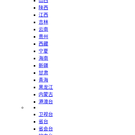
山西
陕西
江西
吉林
云南
贵州
西藏
宁夏
海南
新疆
甘肃
青海
黑龙江
内蒙古
港澳台
卫视台
省台
省会台