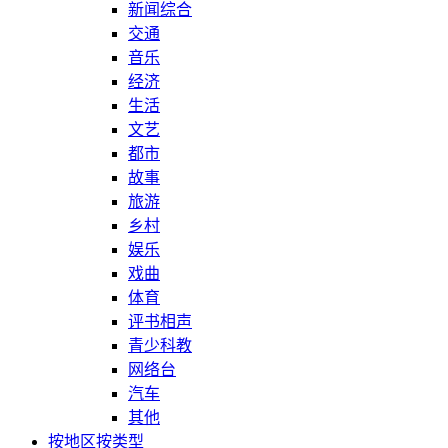
新闻综合
交通
音乐
经济
生活
文艺
都市
故事
旅游
乡村
娱乐
戏曲
体育
评书相声
青少科教
网络台
汽车
其他
按地区
按类型