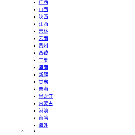
广西
山西
陕西
江西
吉林
云南
贵州
西藏
宁夏
海南
新疆
甘肃
青海
黑龙江
内蒙古
港澳
台湾
海外