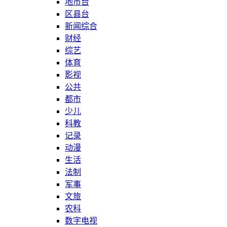
地市台
区县台
新闻综合
财经
综艺
体育
影视
公共
都市
少儿
科教
记录
动漫
生活
法制
军事
文旅
农科
数字电视