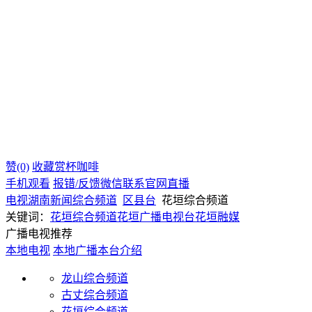
赞(0)
收藏
赏杯咖啡
手机观看
报错/反馈
微信联系
官网直播
电视
湖南
新闻综合频道
区县台
花垣综合频道
关键词：
花垣综合频道
花垣广播电视台
花垣融媒
广播电视推荐
本地电视
本地广播
本台介绍
龙山综合频道
古丈综合频道
花垣综合频道