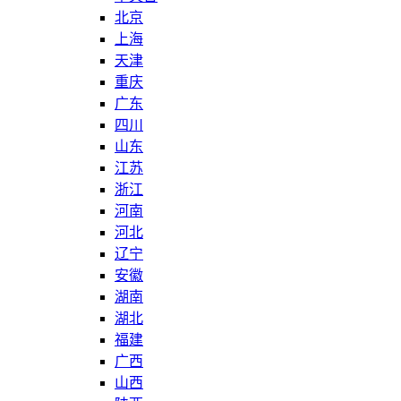
北京
上海
天津
重庆
广东
四川
山东
江苏
浙江
河南
河北
辽宁
安徽
湖南
湖北
福建
广西
山西