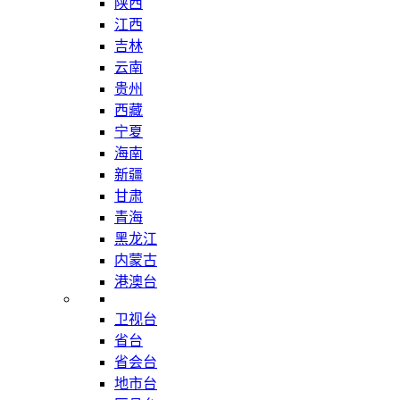
陕西
江西
吉林
云南
贵州
西藏
宁夏
海南
新疆
甘肃
青海
黑龙江
内蒙古
港澳台
卫视台
省台
省会台
地市台