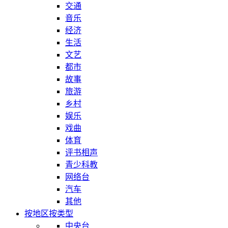
交通
音乐
经济
生活
文艺
都市
故事
旅游
乡村
娱乐
戏曲
体育
评书相声
青少科教
网络台
汽车
其他
按地区
按类型
中央台