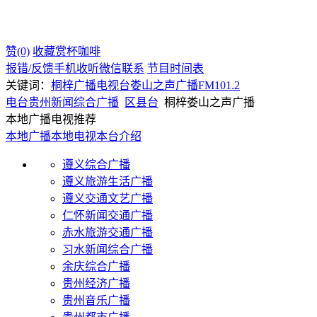
赞(0)
收藏
赏杯咖啡
报错/反馈
手机收听
微信联系
节目时间表
关键词：
桐梓广播电视台
娄山之声广播
FM101.2
电台
贵州
新闻综合广播
区县台
桐梓娄山之声广播
本地广播电视推荐
本地广播
本地电视
本台介绍
遵义综合广播
遵义旅游生活广播
遵义交通文艺广播
仁怀新闻交通广播
赤水旅游交通广播
习水新闻综合广播
余庆综合广播
贵州经济广播
贵州音乐广播