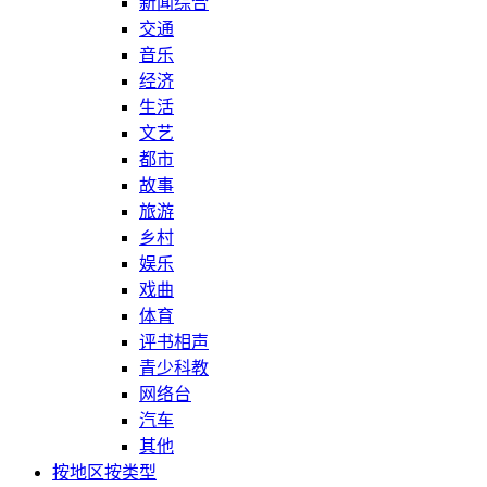
新闻综合
交通
音乐
经济
生活
文艺
都市
故事
旅游
乡村
娱乐
戏曲
体育
评书相声
青少科教
网络台
汽车
其他
按地区
按类型