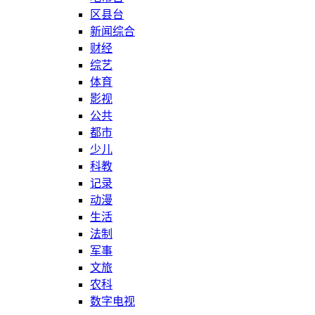
区县台
新闻综合
财经
综艺
体育
影视
公共
都市
少儿
科教
记录
动漫
生活
法制
军事
文旅
农科
数字电视