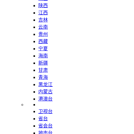
陕西
江西
吉林
云南
贵州
西藏
宁夏
海南
新疆
甘肃
青海
黑龙江
内蒙古
港澳台
卫视台
省台
省会台
地市台