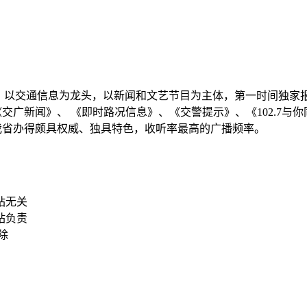
18日开播，以交通信息为龙头，以新闻和文艺节目为主体，第一时间
广新闻》、 《即时路况信息》、《交警提示》、《102.7与
我省办得颇具权威、独具特色，收听率最高的广播频率。
站无关
站负责
删除