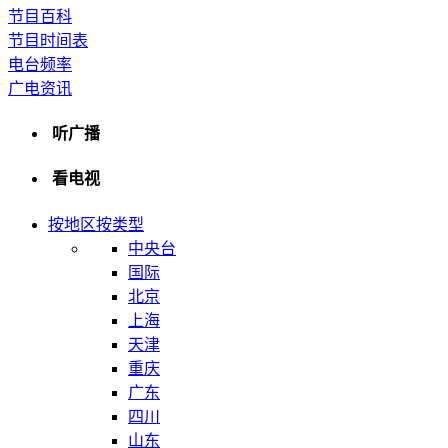
节目百科
节目时间表
电台频率
广电资讯
听广播
看电视
按地区
按类型
中央台
国际
北京
上海
天津
重庆
广东
四川
山东