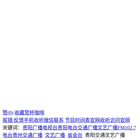
赞(0)
收藏
赏杯咖啡
报错/反馈
手机收听
微信联系
节目时间表
官网收听
访问官网
关键词：
贵阳广播电视台
贵阳电台
交通广播
文艺广播
FM102.7
电台
贵州
交通广播
文艺广播
省会台
贵阳交通文艺广播