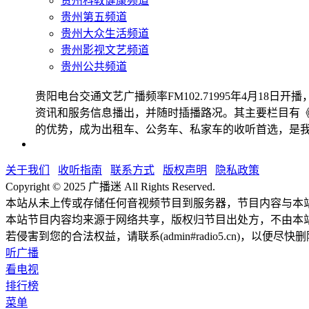
贵州科教健康频道
贵州第五频道
贵州大众生活频道
贵州影视文艺频道
贵州公共频道
贵阳电台交通文艺广播频率FM102.71995年4月
资讯和服务信息播出，并随时插播路况。其主要栏目有《交
的优势，成为出租车、公务车、私家车的收听首选，是
关于我们
收听指南
联系方式
版权声明
隐私政策
Copyright © 2025 广播迷 All Rights Reserved.
本站从未上传或存储任何音视频节目到服务器，节目内容与本
本站节目内容均来源于网络共享，版权归节目出处方，不由本
若侵害到您的合法权益，请联系(admin#radio5.cn)，以便尽快
听广播
看电视
排行榜
菜单