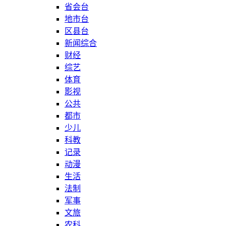
省会台
地市台
区县台
新闻综合
财经
综艺
体育
影视
公共
都市
少儿
科教
记录
动漫
生活
法制
军事
文旅
农科