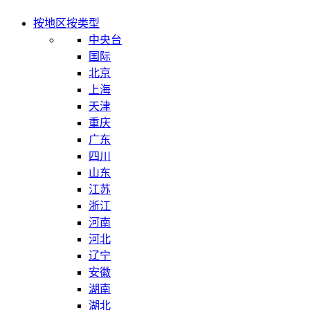
按地区
按类型
中央台
国际
北京
上海
天津
重庆
广东
四川
山东
江苏
浙江
河南
河北
辽宁
安徽
湖南
湖北