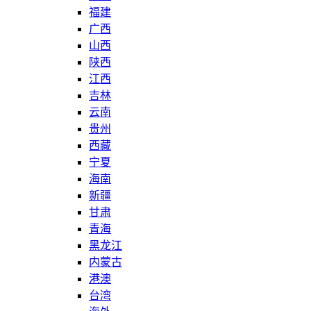
福建
广西
山西
陕西
江西
吉林
云南
贵州
西藏
宁夏
海南
新疆
甘肃
青海
黑龙江
内蒙古
港澳
台湾