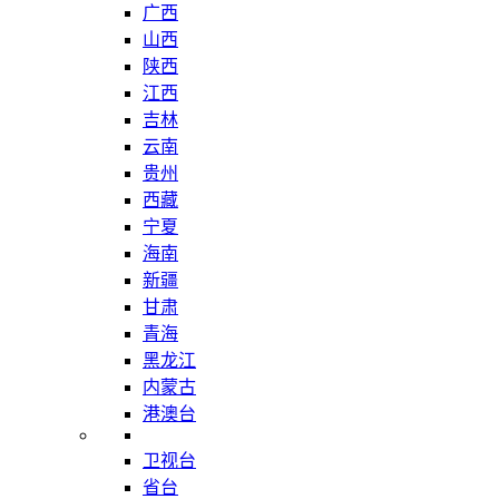
广西
山西
陕西
江西
吉林
云南
贵州
西藏
宁夏
海南
新疆
甘肃
青海
黑龙江
内蒙古
港澳台
卫视台
省台