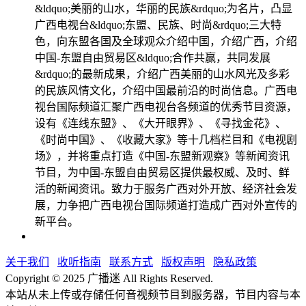
&ldquo;美丽的山水，华丽的民族&rdquo;为名片，凸显
广西电视台&ldquo;东盟、民族、时尚&rdquo;三大特
色，向东盟各国及全球观众介绍中国，介绍广西，介绍
中国-东盟自由贸易区&ldquo;合作共赢，共同发展
&rdquo;的最新成果，介绍广西美丽的山水风光及多彩
的民族风情文化，介绍中国最前沿的时尚信息。广西电
视台国际频道汇聚广西电视台各频道的优秀节目资源，
设有《连线东盟》、《大开眼界》、《寻找金花》、
《时尚中国》、《收藏大家》等十几档栏目和《电视剧
场》，并将重点打造《中国-东盟新观察》等新闻资讯
节目，为中国-东盟自由贸易区提供最权威、及时、鲜
活的新闻资讯。致力于服务广西对外开放、经济社会发
展，力争把广西电视台国际频道打造成广西对外宣传的
新平台。
关于我们
收听指南
联系方式
版权声明
隐私政策
Copyright © 2025 广播迷 All Rights Reserved.
本站从未上传或存储任何音视频节目到服务器，节目内容与本