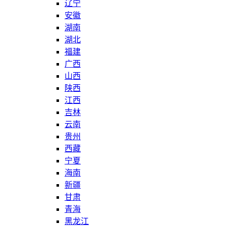
辽宁
安徽
湖南
湖北
福建
广西
山西
陕西
江西
吉林
云南
贵州
西藏
宁夏
海南
新疆
甘肃
青海
黑龙江