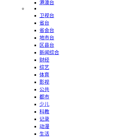
港澳台
卫视台
省台
省会台
地市台
区县台
新闻综合
财经
综艺
体育
影视
公共
都市
少儿
科教
记录
动漫
生活