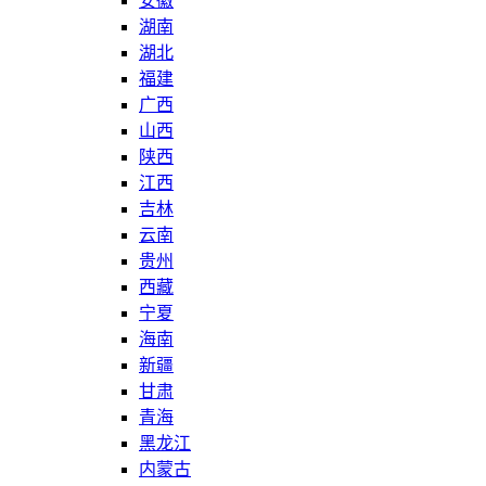
安徽
湖南
湖北
福建
广西
山西
陕西
江西
吉林
云南
贵州
西藏
宁夏
海南
新疆
甘肃
青海
黑龙江
内蒙古