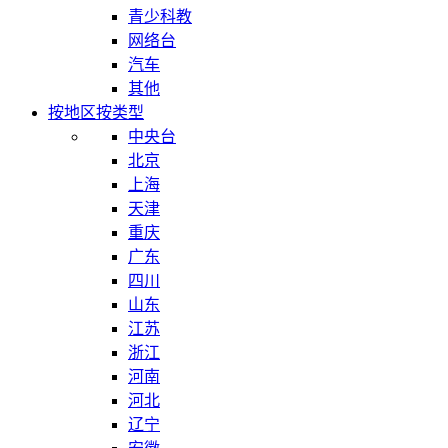
青少科教
网络台
汽车
其他
按地区
按类型
中央台
北京
上海
天津
重庆
广东
四川
山东
江苏
浙江
河南
河北
辽宁