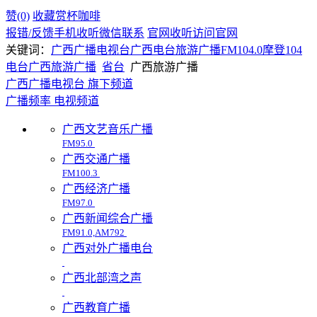
赞(0)
收藏
赏杯咖啡
报错/反馈
手机收听
微信联系
官网收听
访问官网
关键词：
广西广播电视台
广西电台
旅游广播
FM104.0
摩登104
电台
广西
旅游广播
省台
广西旅游广播
广西广播电视台 旗下频道
广播频率
电视频道
广西文艺音乐广播
FM95.0
广西交通广播
FM100.3
广西经济广播
FM97.0
广西新闻综合广播
FM91.0,AM792
广西对外广播电台
广西北部湾之声
广西教育广播