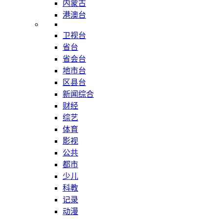
内蒙古
港澳台
卫视台
省台
省会台
地市台
区县台
新闻综合
财经
综艺
体育
影视
公共
都市
少儿
科教
记录
动漫