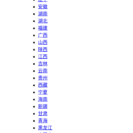
安徽
湖南
湖北
福建
广西
山西
陕西
江西
吉林
云南
贵州
西藏
宁夏
海南
新疆
甘肃
青海
黑龙江