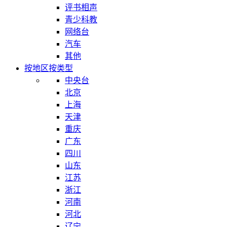
评书相声
青少科教
网络台
汽车
其他
按地区
按类型
中央台
北京
上海
天津
重庆
广东
四川
山东
江苏
浙江
河南
河北
辽宁