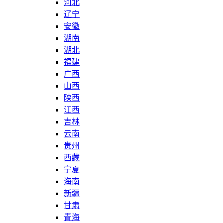
河北
辽宁
安徽
湖南
湖北
福建
广西
山西
陕西
江西
吉林
云南
贵州
西藏
宁夏
海南
新疆
甘肃
青海