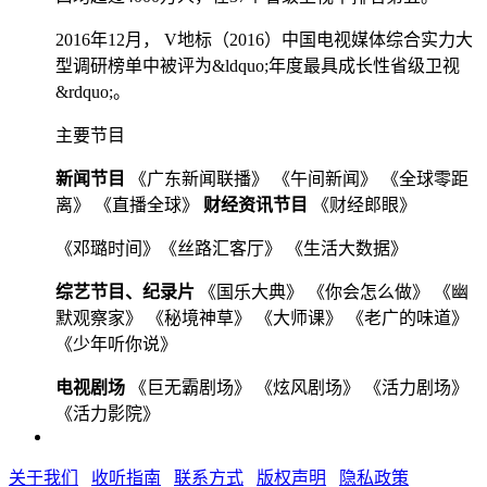
2016年12月， V地标（2016）中国电视媒体综合实力大
型调研榜单中被评为&ldquo;年度最具成长性省级卫视
&rdquo;。
主要节目
新闻节目
《广东新闻联播》 《午间新闻》 《全球零距
离》 《直播全球》
财经资讯节目
《财经郎眼》
《邓璐时间》《丝路汇客厅》 《生活大数据》
综艺节目、纪录片
《国乐大典》 《你会怎么做》 《幽
默观察家》 《秘境神草》 《大师课》 《老广的味道》
《少年听你说》
电视剧场
《巨无霸剧场》 《炫风剧场》 《活力剧场》
《活力影院》
关于我们
收听指南
联系方式
版权声明
隐私政策