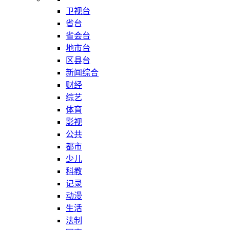
卫视台
省台
省会台
地市台
区县台
新闻综合
财经
综艺
体育
影视
公共
都市
少儿
科教
记录
动漫
生活
法制