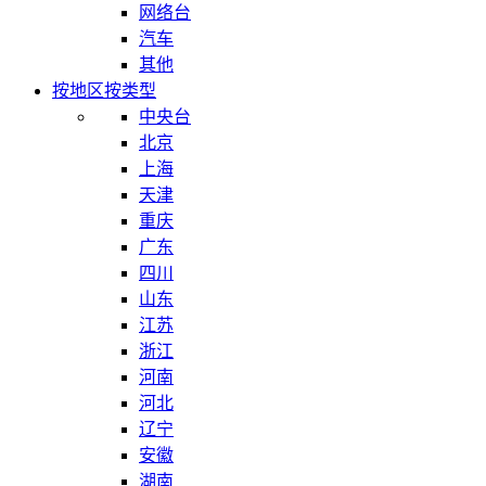
网络台
汽车
其他
按地区
按类型
中央台
北京
上海
天津
重庆
广东
四川
山东
江苏
浙江
河南
河北
辽宁
安徽
湖南