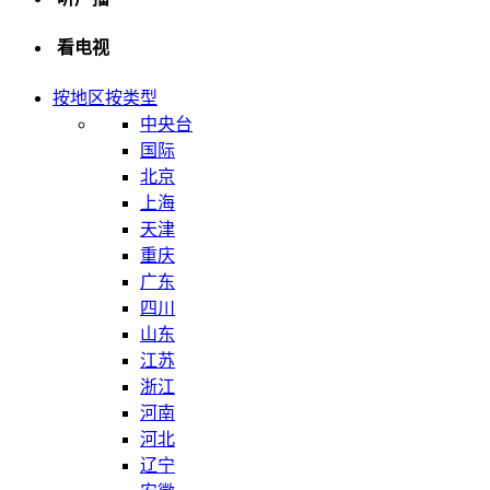
看电视
按地区
按类型
中央台
国际
北京
上海
天津
重庆
广东
四川
山东
江苏
浙江
河南
河北
辽宁