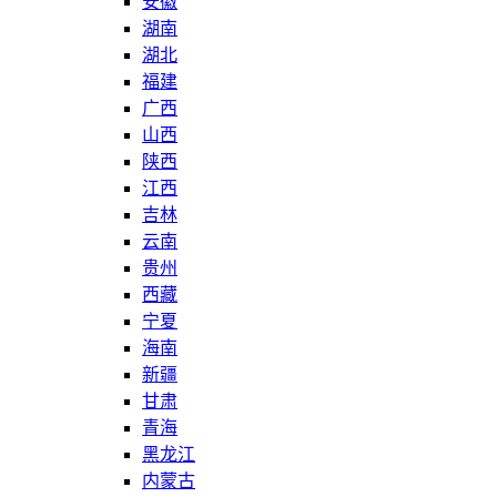
安徽
湖南
湖北
福建
广西
山西
陕西
江西
吉林
云南
贵州
西藏
宁夏
海南
新疆
甘肃
青海
黑龙江
内蒙古