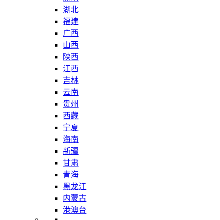
湖北
福建
广西
山西
陕西
江西
吉林
云南
贵州
西藏
宁夏
海南
新疆
甘肃
青海
黑龙江
内蒙古
港澳台