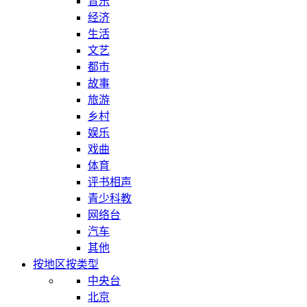
音乐
经济
生活
文艺
都市
故事
旅游
乡村
娱乐
戏曲
体育
评书相声
青少科教
网络台
汽车
其他
按地区
按类型
中央台
北京