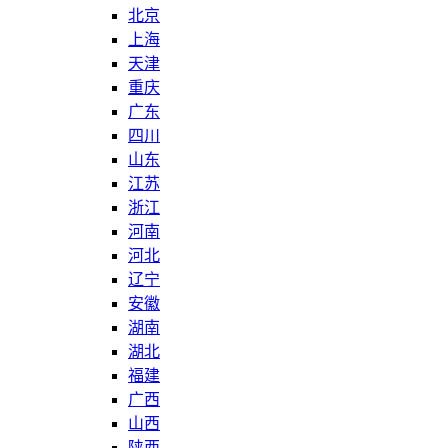
北京
上海
天津
重庆
广东
四川
山东
江苏
浙江
河南
河北
辽宁
安徽
湖南
湖北
福建
广西
山西
陕西