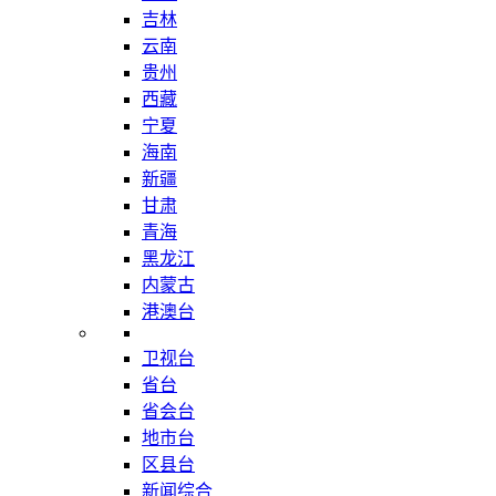
吉林
云南
贵州
西藏
宁夏
海南
新疆
甘肃
青海
黑龙江
内蒙古
港澳台
卫视台
省台
省会台
地市台
区县台
新闻综合