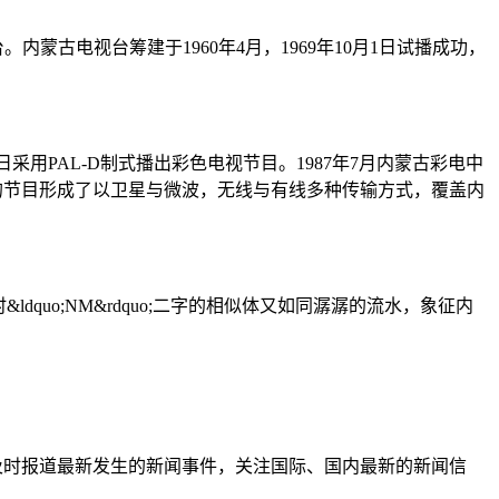
级电视台。内蒙古电视台筹建于1960年4月，1969年10月1日试播成功，
1日采用PAL-D制式播出彩色电视节目。1987年7月内蒙古彩电中
台的节目形成了以卫星与微波，无线与有线多种传输方式，覆盖内
dquo;NM&rdquo;二字的相似体又如同潺潺的流水，象征内
及时报道最新发生的新闻事件，关注国际、国内最新的新闻信