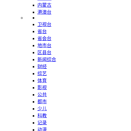
内蒙古
港澳台
卫视台
省台
省会台
地市台
区县台
新闻综合
财经
综艺
体育
影视
公共
都市
少儿
科教
记录
动漫