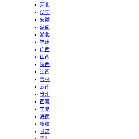
河北
辽宁
安徽
湖南
湖北
福建
广西
山西
陕西
江西
吉林
云南
贵州
西藏
宁夏
海南
新疆
甘肃
青海