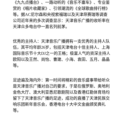
《九九点播台》、一路动听的《音乐不塞车》、专业鉴
赏的《唱片收藏家》、引领潮流的《全球歌曲排行榜》
等。据AC尼尔森和央视索福瑞以及天津昂赛瑞等调查
公司近年来的多次调查显示：天津音乐广播的收听率在
天津众多电台中一直名列前茅。
优秀的主持人：天津音乐广播拥有一支优秀的主持人队
伍，其平均年龄26岁，包括天津电台十佳主持人、上海
国际音乐节十大DJ之一的王格；极富人气的资深主持人
欧阳以及王然、尚怡、曹建、小海、袁田、五月、晶晶
等。
足迹遍及海内外：第一时间将精彩的音乐盛事带给听众
是天津音乐广播对自己的要求，于是在俄罗斯、奥地利
金色大厅、澳大利亚悉尼歌剧院以及香港红勘体育场均
留下了天津音乐广播的足迹，成功的直播了天津民族交
响乐团新年音乐会，香港电台十大中文金曲颁奖典礼
等。