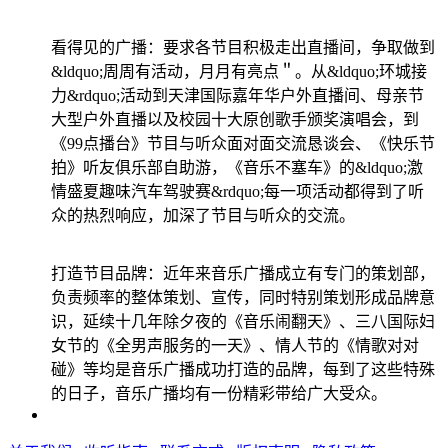
看得见的广播：要求各节目积极走出直播间，争取做到
&ldquo;周周有活动，月月有亮点＂。从&ldquo;环城接
力&rdquo;活动到天津国际嘉年华户外直播间、母亲节
大型户外直播以及校园十大原创歌手颁奖演唱会，到
《99点播台》节目与听众面对面交流恳谈会、《快乐节
拍》听友俱乐部自助游，《音乐不塞车》的&ldquo;激
情盛夏趣味汽车驾驶赛&rdquo;每一项活动都得到了听
众的热烈响应，加深了节目与听众的交流。
打造节目品牌：近年来音乐广播成立有专门的策划部，
负责频率的整体策划、宣传，同时特别策划形成品牌意
识，延续十几年除夕夜的《音乐闹翻天》、三八国际妇
女节的《全男声服务的一天》、情人节的《情歌对对
碰》等均是音乐广播成功打造的品牌，每到了这些特殊
的日子，音乐广播均有一份精彩带给广大受众。