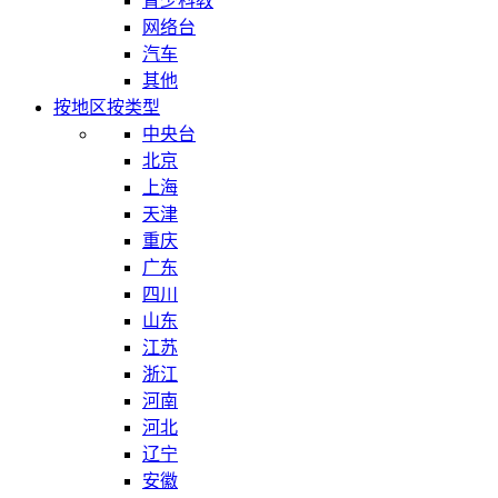
青少科教
网络台
汽车
其他
按地区
按类型
中央台
北京
上海
天津
重庆
广东
四川
山东
江苏
浙江
河南
河北
辽宁
安徽