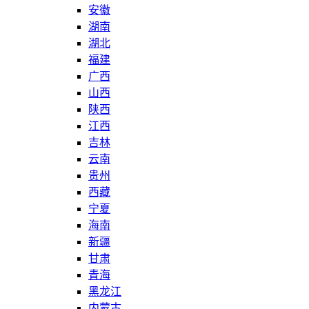
安徽
湖南
湖北
福建
广西
山西
陕西
江西
吉林
云南
贵州
西藏
宁夏
海南
新疆
甘肃
青海
黑龙江
内蒙古