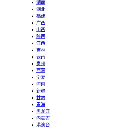
湖南
湖北
福建
广西
山西
陕西
江西
吉林
云南
贵州
西藏
宁夏
海南
新疆
甘肃
青海
黑龙江
内蒙古
港澳台