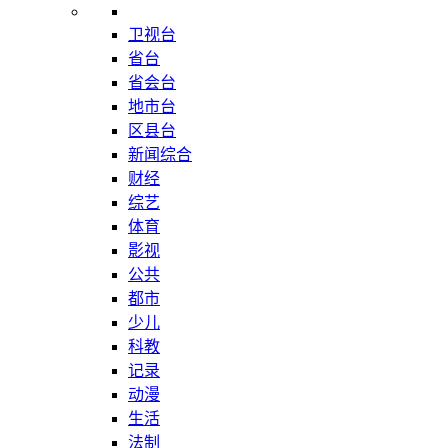
卫视台
省台
省会台
地市台
区县台
新闻综合
财经
综艺
体育
影视
公共
都市
少儿
科教
记录
动漫
生活
法制