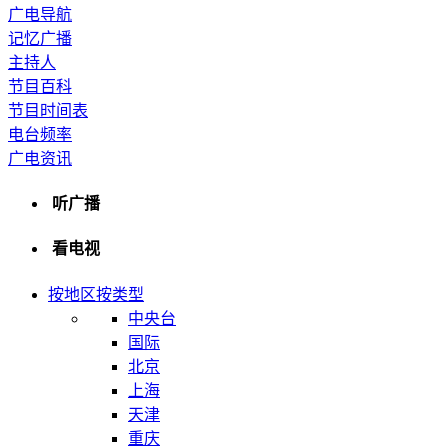
广电导航
记忆广播
主持人
节目百科
节目时间表
电台频率
广电资讯
听广播
看电视
按地区
按类型
中央台
国际
北京
上海
天津
重庆