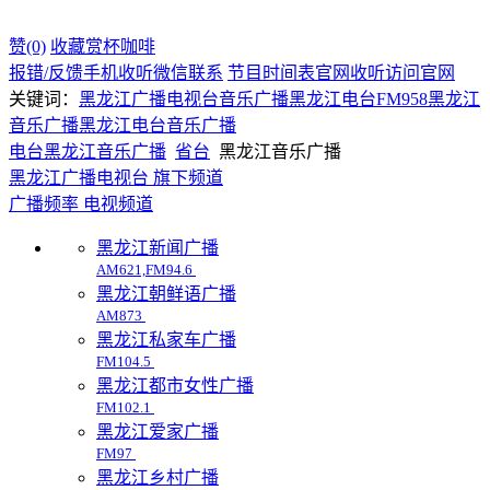
赞(0)
收藏
赏杯咖啡
报错/反馈
手机收听
微信联系
节目时间表
官网收听
访问官网
关键词：
黑龙江广播电视台
音乐广播
黑龙江电台
FM958
黑龙江
音乐广播
黑龙江电台音乐广播
电台
黑龙江
音乐广播
省台
黑龙江音乐广播
黑龙江广播电视台 旗下频道
广播频率
电视频道
黑龙江新闻广播
AM621,FM94.6
黑龙江朝鲜语广播
AM873
黑龙江私家车广播
FM104.5
黑龙江都市女性广播
FM102.1
黑龙江爱家广播
FM97
黑龙江乡村广播