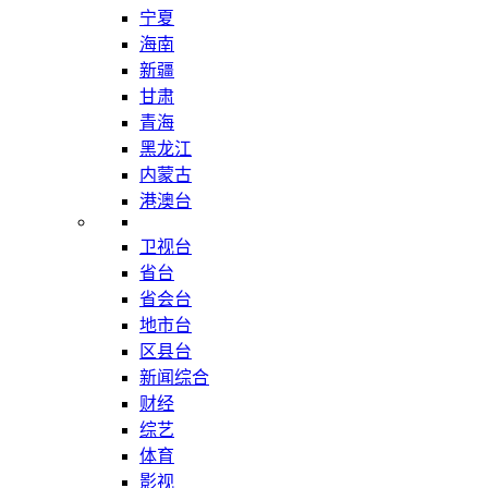
宁夏
海南
新疆
甘肃
青海
黑龙江
内蒙古
港澳台
卫视台
省台
省会台
地市台
区县台
新闻综合
财经
综艺
体育
影视