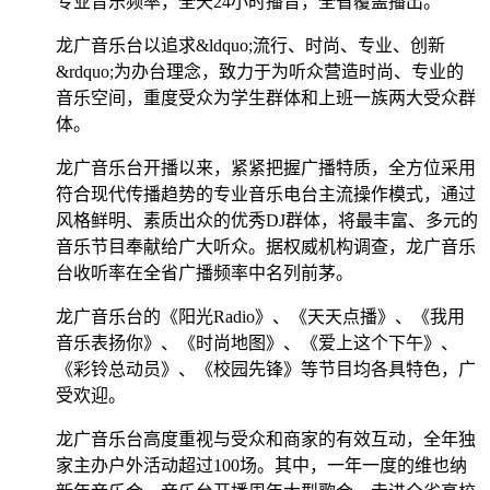
专业音乐频率，全天24小时播音，全省覆盖播出。
龙广音乐台以追求&ldquo;流行、时尚、专业、创新
&rdquo;为办台理念，致力于为听众营造时尚、专业的
音乐空间，重度受众为学生群体和上班一族两大受众群
体。
龙广音乐台开播以来，紧紧把握广播特质，全方位采用
符合现代传播趋势的专业音乐电台主流操作模式，通过
风格鲜明、素质出众的优秀DJ群体，将最丰富、多元的
音乐节目奉献给广大听众。据权威机构调查，龙广音乐
台收听率在全省广播频率中名列前茅。
龙广音乐台的《阳光Radio》、《天天点播》、《我用
音乐表扬你》、《时尚地图》、《爱上这个下午》、
《彩铃总动员》、《校园先锋》等节目均各具特色，广
受欢迎。
龙广音乐台高度重视与受众和商家的有效互动，全年独
家主办户外活动超过100场。其中，一年一度的维也纳