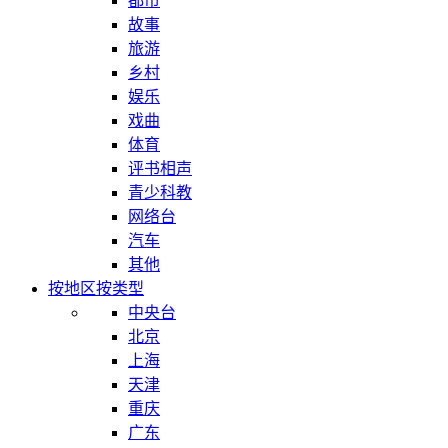
都市
故事
旅游
乡村
娱乐
戏曲
体育
评书相声
青少科教
网络台
汽车
其他
按地区
按类型
中央台
北京
上海
天津
重庆
广东