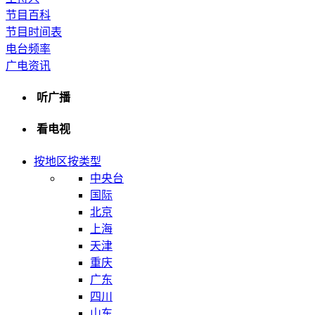
节目百科
节目时间表
电台频率
广电资讯
听广播
看电视
按地区
按类型
中央台
国际
北京
上海
天津
重庆
广东
四川
山东