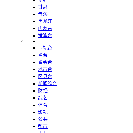
甘肃
青海
黑龙江
内蒙古
港澳台
卫视台
省台
省会台
地市台
区县台
新闻综合
财经
综艺
体育
影视
公共
都市