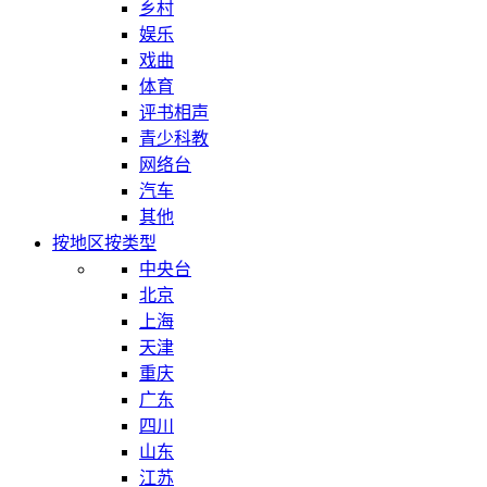
乡村
娱乐
戏曲
体育
评书相声
青少科教
网络台
汽车
其他
按地区
按类型
中央台
北京
上海
天津
重庆
广东
四川
山东
江苏