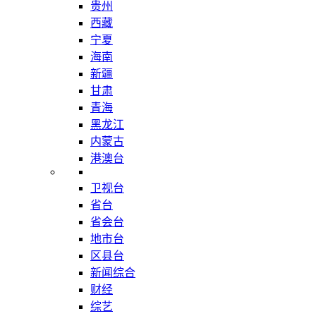
贵州
西藏
宁夏
海南
新疆
甘肃
青海
黑龙江
内蒙古
港澳台
卫视台
省台
省会台
地市台
区县台
新闻综合
财经
综艺