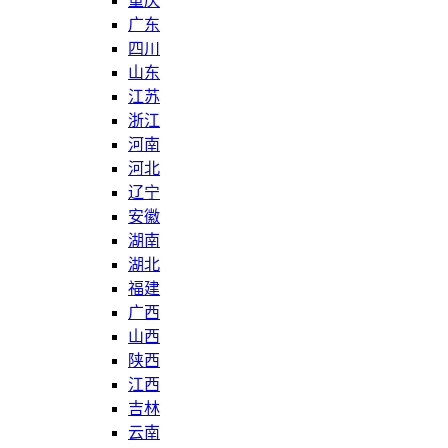
重庆
广东
四川
山东
江苏
浙江
河南
河北
辽宁
安徽
湖南
湖北
福建
广西
山西
陕西
江西
吉林
云南