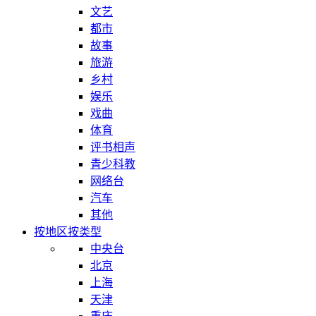
文艺
都市
故事
旅游
乡村
娱乐
戏曲
体育
评书相声
青少科教
网络台
汽车
其他
按地区
按类型
中央台
北京
上海
天津