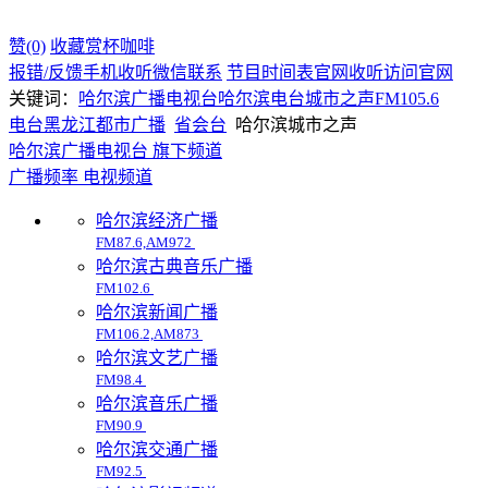
赞(0)
收藏
赏杯咖啡
报错/反馈
手机收听
微信联系
节目时间表
官网收听
访问官网
关键词：
哈尔滨广播电视台
哈尔滨电台
城市之声
FM105.6
电台
黑龙江
都市广播
省会台
哈尔滨城市之声
哈尔滨广播电视台 旗下频道
广播频率
电视频道
哈尔滨经济广播
FM87.6,AM972
哈尔滨古典音乐广播
FM102.6
哈尔滨新闻广播
FM106.2,AM873
哈尔滨文艺广播
FM98.4
哈尔滨音乐广播
FM90.9
哈尔滨交通广播
FM92.5