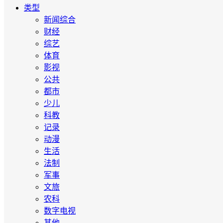
类型
新闻综合
财经
综艺
体育
影视
公共
都市
少儿
科教
记录
动漫
生活
法制
军事
文旅
农科
数字电视
其他