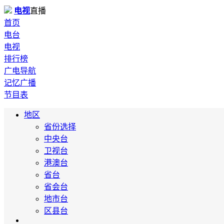
电视
直播
首页
电台
电视
排行榜
广电导航
记忆广播
节目表
地区
省份选择
中央台
卫视台
港澳台
省台
省会台
地市台
区县台