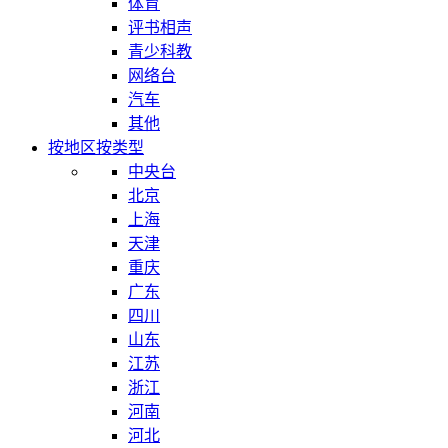
体育
评书相声
青少科教
网络台
汽车
其他
按地区
按类型
中央台
北京
上海
天津
重庆
广东
四川
山东
江苏
浙江
河南
河北