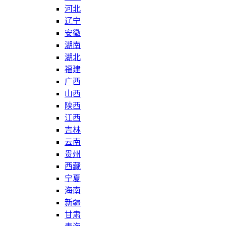
河北
辽宁
安徽
湖南
湖北
福建
广西
山西
陕西
江西
吉林
云南
贵州
西藏
宁夏
海南
新疆
甘肃