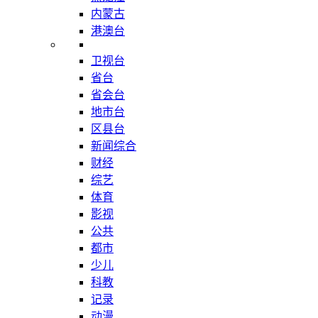
内蒙古
港澳台
卫视台
省台
省会台
地市台
区县台
新闻综合
财经
综艺
体育
影视
公共
都市
少儿
科教
记录
动漫