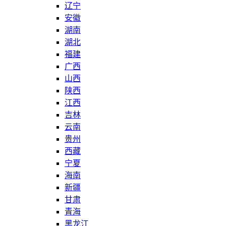
辽宁
安徽
湖南
湖北
福建
广西
山西
陕西
江西
吉林
云南
贵州
西藏
宁夏
海南
新疆
甘肃
青海
黑龙江