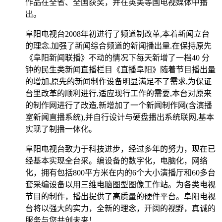
作品在全省、全国获奖，并在英美等国电视媒体中播
出。
阜阳电视台2008年初进行了频道制改革,本着新闻立台
的理念.加强了新闻综合频道的新闻播出量.在保持原先
《阜阳新闻联播》不动的情况下每天新增了一档40 分
钟的民生类新闻直播栏目《直播阜阳》随着节目播出量
的增加,原先的新闻制作设备明显满足不了需求,为保证
台里改革的顺利进行,适应现行工作的需要,本台对原来
的制作网进行了改造,新增加了一个新闻制作网(含演播
室新闻直播系统),并自行设计与硬盘播出系统联网,基本
实现了制播一体化。
阜阳电视台致力于科技进步，经过多年的努力，现在已
经基本实现全台采。编设备的数字化，电脑化，网络
化，拥有包括800平方米在内的6个大小演播厅和60多台
套采编设备以用三维电脑图型图像工作站。为各类电视
节目的制作，播出提供了高质量的硬件平台。阜阳电视
台将以强大的实力，全新的理念，开阔的视野，真诚的
服务与您共创未来！