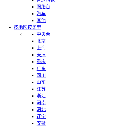
网络台
汽车
其他
按地区
按类型
中央台
北京
上海
天津
重庆
广东
四川
山东
江苏
浙江
河南
河北
辽宁
安徽