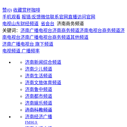
赞(0)
收藏
赏杯咖啡
手机观看
报错/反馈
微信联系
官网直播
访问官网
电视
山东
财经频道
省会台
济南商务频道
关键词：
济南广播电视台
济南商务频道
济南电视台商务频道
济
南电视台
济南广播电视台
商务频道
其他频道
济南广播电视台 旗下频道
电视频道
广播频率
济南新闻综合频道
济南少儿频道
济南生活频道
济南文旅体育频道
济南鲁中频道
济南都市频道
济南娱乐频道
济南科教频道
济南经济广播
FM90.9