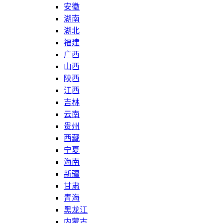
安徽
湖南
湖北
福建
广西
山西
陕西
江西
吉林
云南
贵州
西藏
宁夏
海南
新疆
甘肃
青海
黑龙江
内蒙古