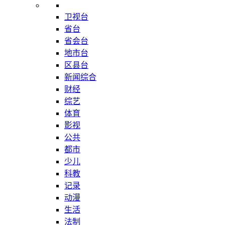
卫视台
省台
省会台
地市台
区县台
新闻综合
财经
综艺
体育
影视
公共
都市
少儿
科教
记录
动漫
生活
法制