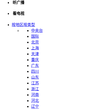
听广播
看电视
按地区
按类型
中央台
国际
北京
上海
天津
重庆
广东
四川
山东
江苏
浙江
河南
河北
辽宁