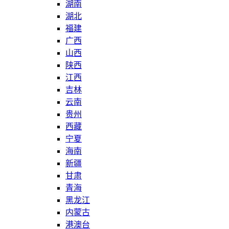
湖南
湖北
福建
广西
山西
陕西
江西
吉林
云南
贵州
西藏
宁夏
海南
新疆
甘肃
青海
黑龙江
内蒙古
港澳台