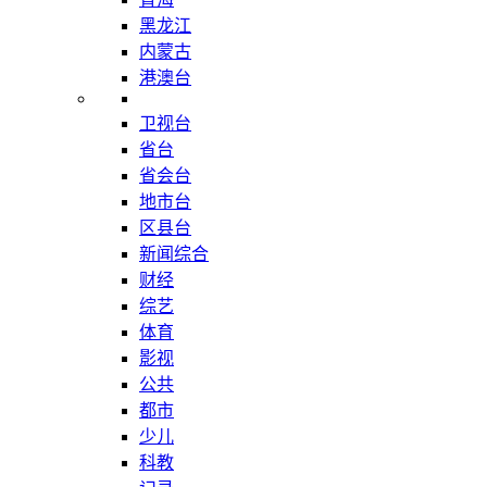
黑龙江
内蒙古
港澳台
卫视台
省台
省会台
地市台
区县台
新闻综合
财经
综艺
体育
影视
公共
都市
少儿
科教