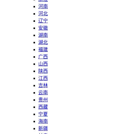
河南
河北
辽宁
安徽
湖南
湖北
福建
广西
山西
陕西
江西
吉林
云南
贵州
西藏
宁夏
海南
新疆