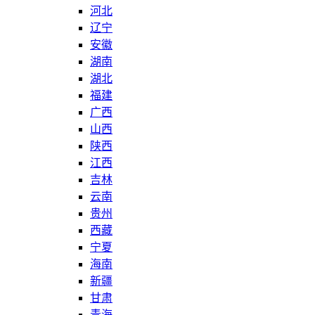
河北
辽宁
安徽
湖南
湖北
福建
广西
山西
陕西
江西
吉林
云南
贵州
西藏
宁夏
海南
新疆
甘肃
青海