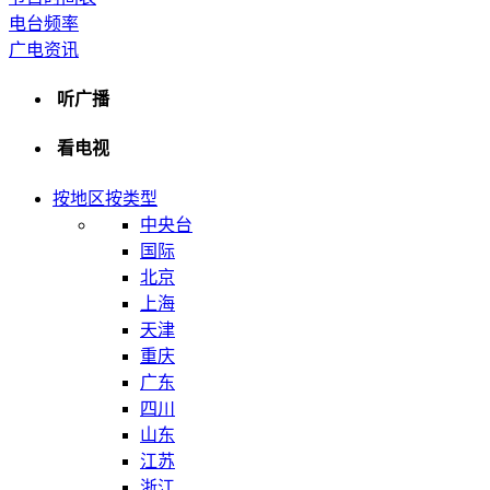
电台频率
广电资讯
听广播
看电视
按地区
按类型
中央台
国际
北京
上海
天津
重庆
广东
四川
山东
江苏
浙江