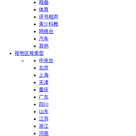
戏曲
体育
评书相声
青少科教
网络台
汽车
其他
按地区
按类型
中央台
北京
上海
天津
重庆
广东
四川
山东
江苏
浙江
河南