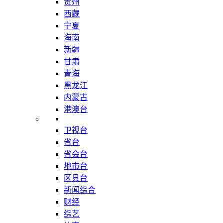
贵州
西藏
宁夏
海南
新疆
甘肃
青海
黑龙江
内蒙古
港澳台
卫视台
省台
省会台
地市台
区县台
新闻综合
财经
综艺