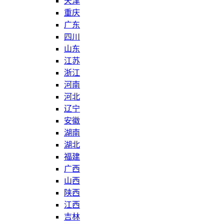
天津
重庆
广东
四川
山东
江苏
浙江
河南
河北
辽宁
安徽
湖南
湖北
福建
广西
山西
陕西
江西
吉林