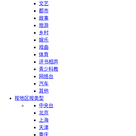
文艺
都市
故事
旅游
乡村
娱乐
戏曲
体育
评书相声
青少科教
网络台
汽车
其他
按地区
按类型
中央台
北京
上海
天津
重庆