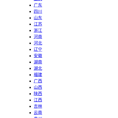
广东
四川
山东
江苏
浙江
河南
河北
辽宁
安徽
湖南
湖北
福建
广西
山西
陕西
江西
吉林
云南