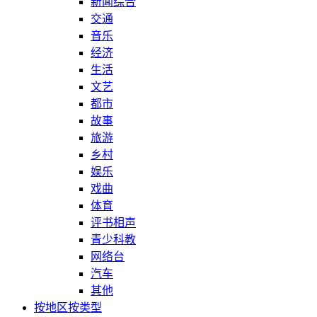
新闻综合
交通
音乐
经济
生活
文艺
都市
故事
旅游
乡村
娱乐
戏曲
体育
评书相声
青少科教
网络台
汽车
其他
按地区
按类型