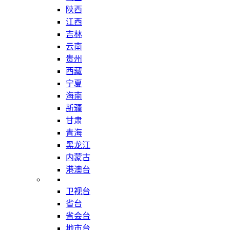
陕西
江西
吉林
云南
贵州
西藏
宁夏
海南
新疆
甘肃
青海
黑龙江
内蒙古
港澳台
卫视台
省台
省会台
地市台