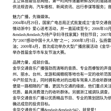
主立体搭建信息网络，第一时间传递最新鲜及时的道路
供法规咨询、汽车维权、新闻资讯、出行参谋等服务；
魅力广播，先锋媒体。
2004年6月29日，国家广电总局正式批复成立"金华交通音乐
情动浙中》爱心送考活动，并一直延续至今；2006年10月
&mdash;&mdash;为待产孕妇寻找家属》特别节目
为"2007感动中国十大人物"之一；2008年3月5日，
油；2009年4月，首次成功举办大型广播房展活动《金华十
举办首届金华市车友节油大赛。
品牌力量，成就价值。
金华交通音乐广播强劲而清晰的音质、专业而睿智的声音
州、丽水、台州、龙游和闽赣皖等地也有一定的收听范围，有
中产阶层为主，同时拥有绝对的出租车驾乘人员收听群体。
便是一路相随的广播，更因为交通的缘故，他们重点关
优质、最具消费潜力的收听群体。另据浙江城调队调查，
金华交通音乐广播以优质精品节目、专业的策划团队为
确达成您的投资目标。
金华交通音乐广播&mdash;&mdash;942，就是爱！