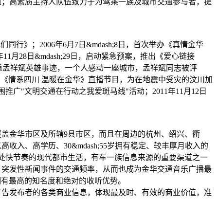
道；高素质主持人队伍致力于为驾乘一族及城市交通参与者，提
同行》；2006年6月7日&mdash;8日，首次举办《真情金华
月28日&mdash;29日，启动紧急预案，推出《爱心链接
续宣传报道孟祥斌英雄事迹，一个人感动一座城市，孟祥斌同志被评
8日推出《情系四川 温暖在金华》直播节目，为在地震中受灾的汶川加
推广"文明交通在行动之我爱斑马线"活动；2011年11月12日
覆盖金华市区及所辖9县市区，而且在周边的杭州、绍兴、衢
入、高学历、30&mdash;55岁拥有稳定、较丰厚月收入的
，身处快节奏的现代都市生活，有车一族信息来源的重要渠道之一
、突发性新闻事件的交通频率，从而也成为金华交通音乐广播最
拥有最高的知名度和绝对的收听优势。
广告发布者的各类商业信息，体现最及时、有效的商业价值，准