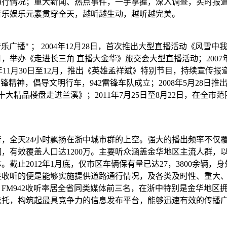
通行情况；重大新闻、热点事件，一手掌握，深入调查，实时报
音乐娱乐元素贯穿全天，越听越生动，越听越完美。
广播" ； 2004年12月28日，首次推出大型直播活动《风雪中我们
，举办《走进长三角 直播大金华》旅交会大型直播活动；2007年11
；2007年11月30日至12月，推出《英雄孟祥斌》特别节目，持
弘扬雷锋精神，倡导文明行车，942雷锋车队成立；2008年5月2
大精品楼盘走进兰溪》；2011年7月25日至8月22日，在全市范围
，全天24小时飘扬在浙中城市群的上空。强大的播出频率不仅
效覆盖人口达1200万。主要听众涵盖金华地区主流人群，以高收
截止2012年1月底，仅市区车辆保有量已达27，3800余辆
注收听的便是能够实施提供道路通行情况，及各类及时性、重大
FM942收听率居全省同类媒体前三名，在浙中特别是金华地区
依托，构筑起最具竞争力的信息发布平台，能够迅速有效的传播