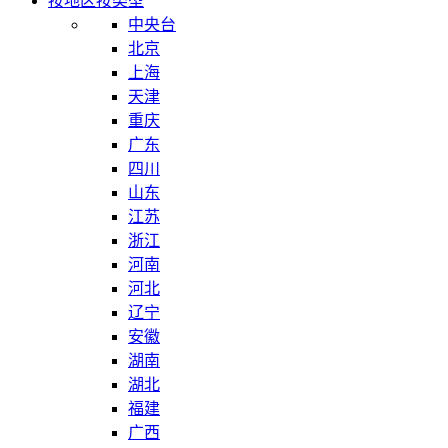
按地区
按类型
中央台
北京
上海
天津
重庆
广东
四川
山东
江苏
浙江
河南
河北
辽宁
安徽
湖南
湖北
福建
广西