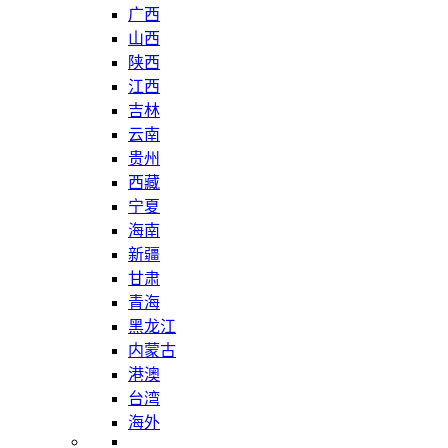
广西
山西
陕西
江西
吉林
云南
贵州
西藏
宁夏
海南
新疆
甘肃
青海
黑龙江
内蒙古
港澳
台湾
海外