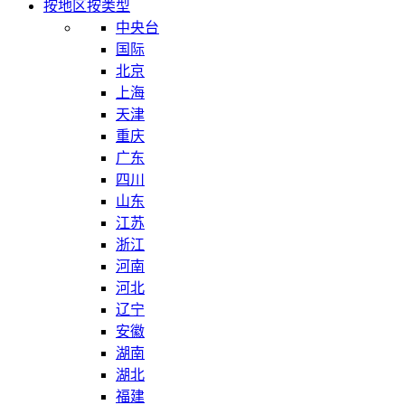
按地区
按类型
中央台
国际
北京
上海
天津
重庆
广东
四川
山东
江苏
浙江
河南
河北
辽宁
安徽
湖南
湖北
福建