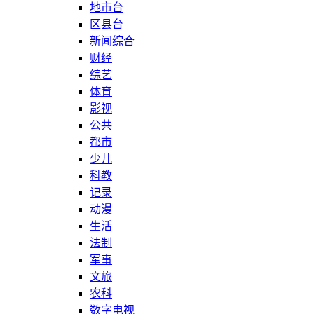
地市台
区县台
新闻综合
财经
综艺
体育
影视
公共
都市
少儿
科教
记录
动漫
生活
法制
军事
文旅
农科
数字电视