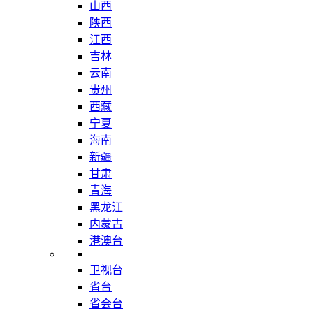
山西
陕西
江西
吉林
云南
贵州
西藏
宁夏
海南
新疆
甘肃
青海
黑龙江
内蒙古
港澳台
卫视台
省台
省会台