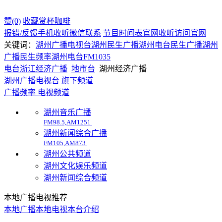
赞(0)
收藏
赏杯咖啡
报错/反馈
手机收听
微信联系
节目时间表
官网收听
访问官网
关键词：
湖州广播电视台
湖州民生广播
湖州电台民生广播
湖州
广播民生频率
湖州电台
FM1035
电台
浙江
经济广播
地市台
湖州经济广播
湖州广播电视台 旗下频道
广播频率
电视频道
湖州音乐广播
FM98.5,AM1251
湖州新闻综合广播
FM105,AM873
湖州公共频道
湖州文化娱乐频道
湖州新闻综合频道
本地广播电视推荐
本地广播
本地电视
本台介绍