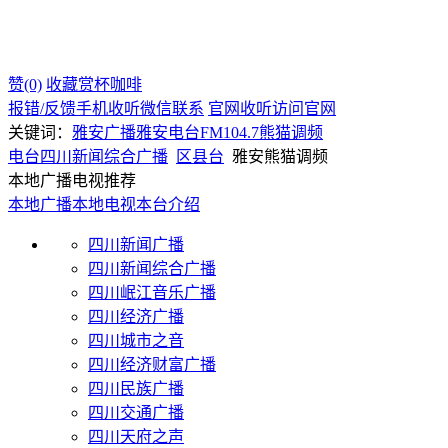
赞(0)
收藏
赏杯咖啡
报错/反馈
手机收听
微信联系
官网收听
访问官网
关键词：
雅安广播
雅安电台
FM104.7
熊猫调频
电台
四川
新闻综合广播
区县台
雅安熊猫调频
本地广播电视推荐
本地广播
本地电视
本台介绍
四川新闻广播
四川新闻综合广播
四川岷江音乐广播
四川经济广播
四川城市之音
四川经济财富广播
四川民族广播
四川交通广播
四川天府之声