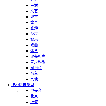
生活
文艺
都市
故事
旅游
乡村
娱乐
戏曲
体育
评书相声
青少科教
网络台
汽车
其他
按地区
按类型
中央台
北京
上海