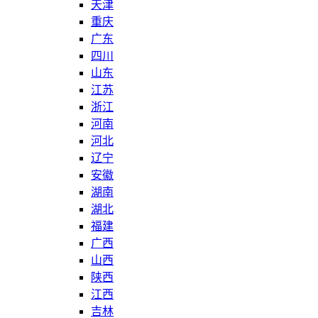
天津
重庆
广东
四川
山东
江苏
浙江
河南
河北
辽宁
安徽
湖南
湖北
福建
广西
山西
陕西
江西
吉林