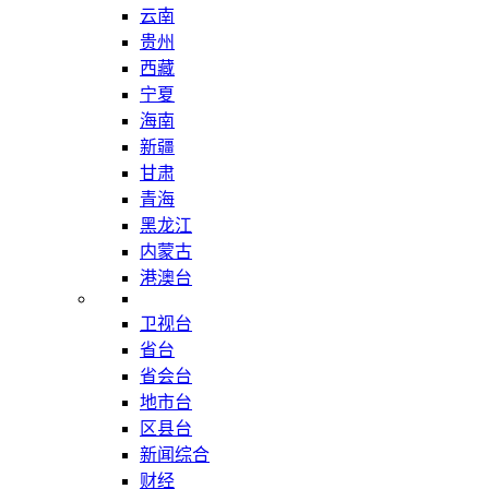
云南
贵州
西藏
宁夏
海南
新疆
甘肃
青海
黑龙江
内蒙古
港澳台
卫视台
省台
省会台
地市台
区县台
新闻综合
财经