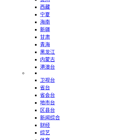
西藏
宁夏
海南
新疆
甘肃
青海
黑龙江
内蒙古
港澳台
卫视台
省台
省会台
地市台
区县台
新闻综合
财经
综艺