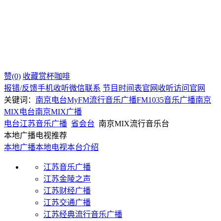
赞(0)
收藏
赏杯咖啡
报错/反馈
手机收听
微信联系
节目时间表
官网收听
访问官网
关键词：
南京电台
MyFM
流行音乐广播
FM1035
音乐广播
南京
MIX电台
南京MIX广播
电台
江苏
音乐广播
省会台
南京MIX流行音乐台
本地广播电视推荐
本地广播
本地电视
本台介绍
江苏音乐广播
江苏金陵之声
江苏财经广播
江苏交通广播
江苏经典流行音乐广播