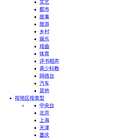
文艺
都市
故事
旅游
乡村
娱乐
戏曲
体育
评书相声
青少科教
网络台
汽车
其他
按地区
按类型
中央台
北京
上海
天津
重庆