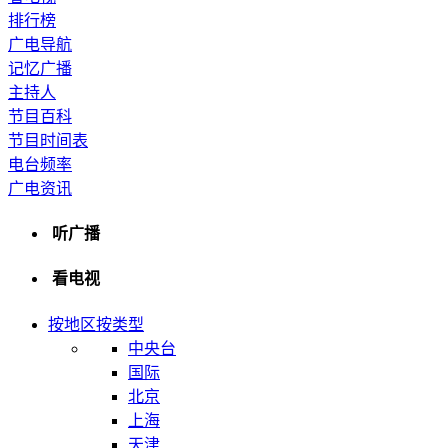
排行榜
广电导航
记忆广播
主持人
节目百科
节目时间表
电台频率
广电资讯
听广播
看电视
按地区
按类型
中央台
国际
北京
上海
天津