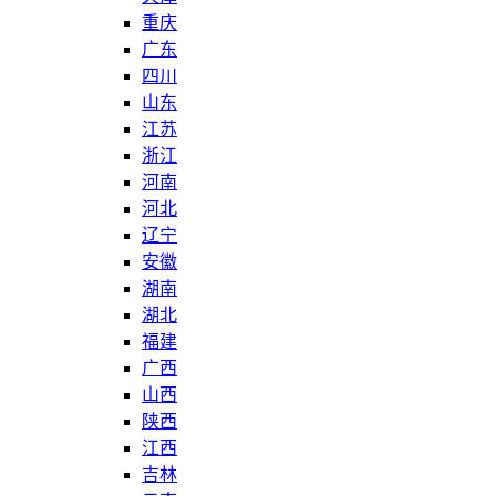
重庆
广东
四川
山东
江苏
浙江
河南
河北
辽宁
安徽
湖南
湖北
福建
广西
山西
陕西
江西
吉林