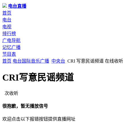
电台直播
首页
电台
电视
排行榜
广电导航
记忆广播
节目表
首页
电台
国际
音乐广播
中央台
CRI 写意民谣频道 在线收听
CRI写意民谣频道
次收听
很抱歉，暂无播放信号
欢迎点击以下报错按钮提供直播网址