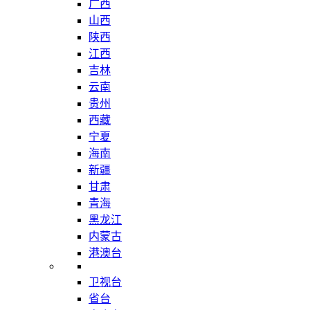
广西
山西
陕西
江西
吉林
云南
贵州
西藏
宁夏
海南
新疆
甘肃
青海
黑龙江
内蒙古
港澳台
卫视台
省台