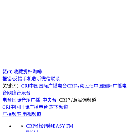
赞(0)
收藏
赏杯咖啡
报错/反馈
手机收听
微信联系
关键词：
CRI中国国际广播电台
CRI
写意民谣
中国国际广播电
台
网络音乐台
电台
国际
音乐广播
中央台
CRI 写意民谣频道
CRI中国国际广播电台 旗下频道
广播频率
电视频道
CRI轻松调频EASY FM
FM91.5