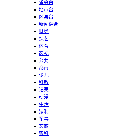
省会台
地市台
区县台
新闻综合
财经
综艺
体育
影视
公共
都市
少儿
科教
记录
动漫
生活
法制
军事
文旅
农科