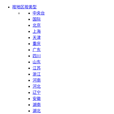
按地区
按类型
中央台
国际
北京
上海
天津
重庆
广东
四川
山东
江苏
浙江
河南
河北
辽宁
安徽
湖南
湖北