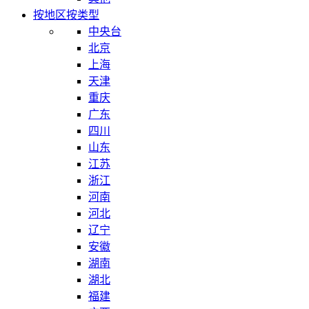
按地区
按类型
中央台
北京
上海
天津
重庆
广东
四川
山东
江苏
浙江
河南
河北
辽宁
安徽
湖南
湖北
福建