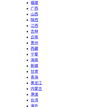
福建
广西
山西
陕西
江西
吉林
云南
贵州
西藏
宁夏
海南
新疆
甘肃
青海
黑龙江
内蒙古
港澳
台湾
海外