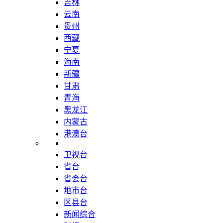
吉林
云南
贵州
西藏
宁夏
海南
新疆
甘肃
青海
黑龙江
内蒙古
港澳台
卫视台
省台
省会台
地市台
区县台
新闻综合