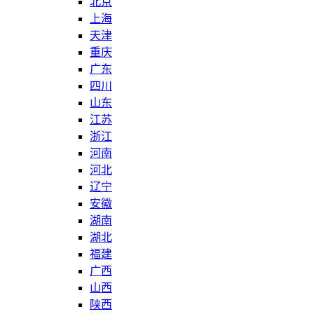
北京
上海
天津
重庆
广东
四川
山东
江苏
浙江
河南
河北
辽宁
安徽
湖南
湖北
福建
广西
山西
陕西