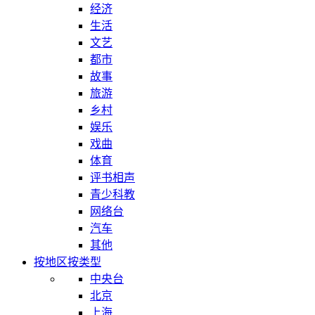
经济
生活
文艺
都市
故事
旅游
乡村
娱乐
戏曲
体育
评书相声
青少科教
网络台
汽车
其他
按地区
按类型
中央台
北京
上海