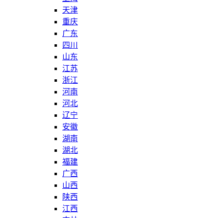
天津
重庆
广东
四川
山东
江苏
浙江
河南
河北
辽宁
安徽
湖南
湖北
福建
广西
山西
陕西
江西