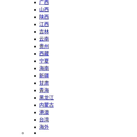
广西
山西
陕西
江西
吉林
云南
贵州
西藏
宁夏
海南
新疆
甘肃
青海
黑龙江
内蒙古
港澳
台湾
海外