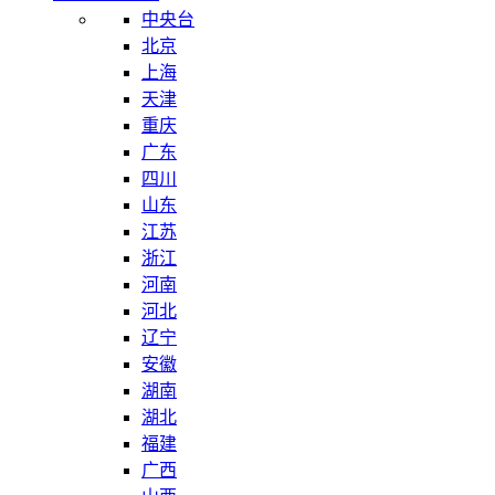
中央台
北京
上海
天津
重庆
广东
四川
山东
江苏
浙江
河南
河北
辽宁
安徽
湖南
湖北
福建
广西