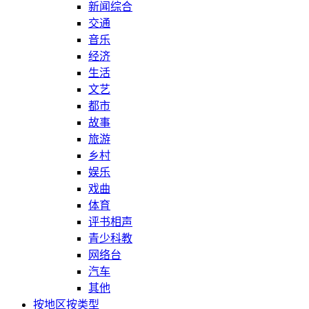
新闻综合
交通
音乐
经济
生活
文艺
都市
故事
旅游
乡村
娱乐
戏曲
体育
评书相声
青少科教
网络台
汽车
其他
按地区
按类型