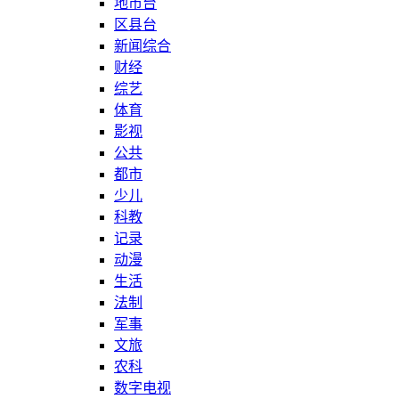
地市台
区县台
新闻综合
财经
综艺
体育
影视
公共
都市
少儿
科教
记录
动漫
生活
法制
军事
文旅
农科
数字电视