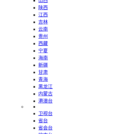
山西
陕西
江西
吉林
云南
贵州
西藏
宁夏
海南
新疆
甘肃
青海
黑龙江
内蒙古
港澳台
卫视台
省台
省会台