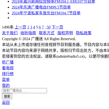
2024年嘉兴新闻综合频率FM104.1 AM1107节目单
2024年乐清广播电台FM99.5节目单
2024年宁波私家车音乐台FM104.7节目单
1496条
上一页
1
3
4
5
6
7
..
50
下一页
关于我们
收听指南
联系方式
版权声明
隐私政策
Copyright © 2024 广播迷 All Rights Reserved.
本站从未上传或存储任何音视频节目到服务器，节目内容与本
本站节目内容均来源于网络共享，版权归节目出处方，不由本
若侵害到您的合法权益，请联系(admin#radio5.cn)，以便尽快
听广播
看电视
排行榜
菜单
我的
返回