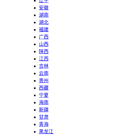
辽宁
安徽
湖南
湖北
福建
广西
山西
陕西
江西
吉林
云南
贵州
西藏
宁夏
海南
新疆
甘肃
青海
黑龙江