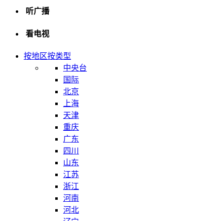
听广播
看电视
按地区
按类型
中央台
国际
北京
上海
天津
重庆
广东
四川
山东
江苏
浙江
河南
河北