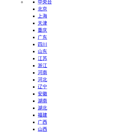
中央台
北京
上海
天津
重庆
广东
四川
山东
江苏
浙江
河南
河北
辽宁
安徽
湖南
湖北
福建
广西
山西