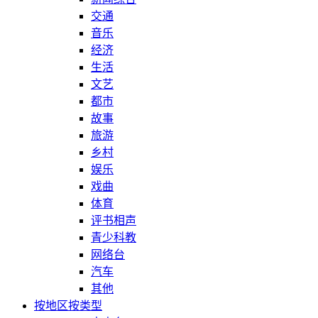
交通
音乐
经济
生活
文艺
都市
故事
旅游
乡村
娱乐
戏曲
体育
评书相声
青少科教
网络台
汽车
其他
按地区
按类型