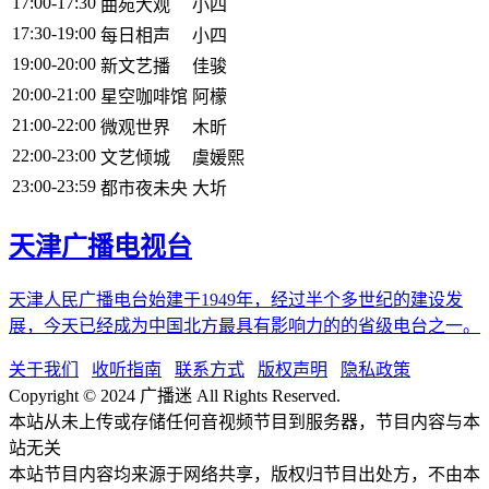
17:00-17:30
曲苑大观
小四
17:30-19:00
每日相声
小四
19:00-20:00
新文艺播
佳骏
20:00-21:00
星空咖啡馆
阿檬
21:00-22:00
微观世界
木昕
22:00-23:00
文艺倾城
虞媛熙
23:00-23:59
都市夜未央
大圻
天津广播电视台
天津人民广播电台始建于1949年，经过半个多世纪的建设发
展，今天已经成为中国北方最具有影响力的的省级电台之一。
关于我们
收听指南
联系方式
版权声明
隐私政策
Copyright © 2024 广播迷 All Rights Reserved.
本站从未上传或存储任何音视频节目到服务器，节目内容与本
站无关
本站节目内容均来源于网络共享，版权归节目出处方，不由本