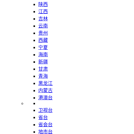
陕西
江西
吉林
云南
贵州
西藏
宁夏
海南
新疆
甘肃
青海
黑龙江
内蒙古
港澳台
卫视台
省台
省会台
地市台